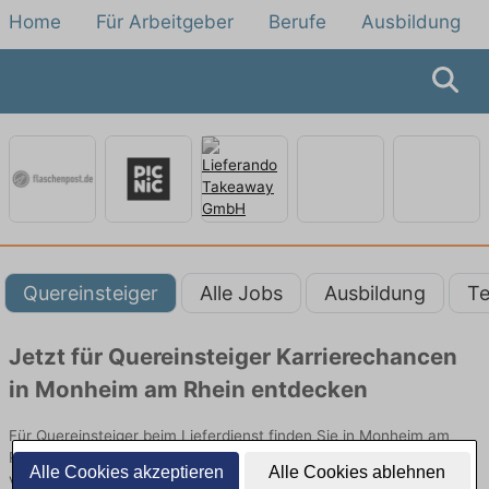
Home
Für Arbeitgeber
Berufe
Ausbildung
Quereinsteiger
Alle Jobs
Ausbildung
Te
Jetzt für Quereinsteiger Karrierechancen
in Monheim am Rhein entdecken
Für Quereinsteiger beim Lieferdienst finden Sie in Monheim am
Rhein hier die aktuellsten Angebote. Entdecken Sie freie Optionen
Alle Cookies akzeptieren
Alle Cookies ablehnen
von Top-Arbeitgebern und bewerben Sie sich noch heute.