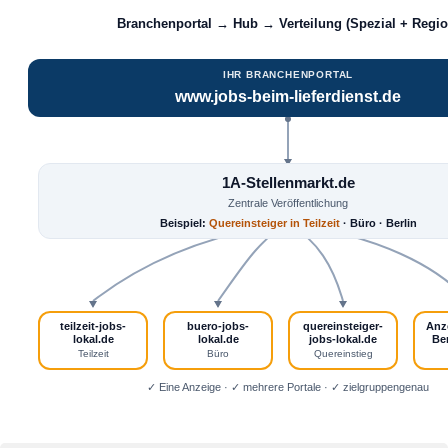
Branchenportal → Hub → Verteilung (Spezial + Regio
IHR BRANCHENPORTAL
www.jobs-beim-lieferdienst.de
1A-Stellenmarkt.de
Zentrale Veröffentlichung
Beispiel:
Quereinsteiger in Teilzeit
· Büro · Berlin
teilzeit-jobs-
buero-jobs-
quereinsteiger-
Anz
lokal.de
lokal.de
jobs-lokal.de
Ber
Teilzeit
Büro
Quereinstieg
✓ Eine Anzeige · ✓ mehrere Portale · ✓ zielgruppengenau