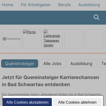
Home
Für Arbeitgeber
Berufe
Ausbildung
Quereinsteiger
Alle Jobs
Ausbildung
Te
Jetzt für Quereinsteiger Karrierechancen
in Bad Schwartau entdecken
Für Quereinsteiger beim Lieferdienst finden Sie in Bad Schwartau
hier die aktuellsten Angebote. Entdecken Sie freie Optionen von
Alle Cookies akzeptieren
Alle Cookies ablehnen
Top-Arbeitgebern und bewerben Sie sich noch heute.