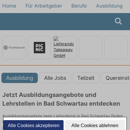
Home
Für Arbeitgeber
Berufe
Ausbildung
Ausbildung
Alle Jobs
Teilzeit
Quereinst
Jetzt Ausbildungsangebote und
Lehrstellen in Bad Schwartau entdecken
Ausbildungsangebote beim Lieferdienst in Bad Schwartau finden
Sie von namhaften Firmen. Entdecken Sie freie Optionen von Top-
Alle Cookies akzeptieren
Alle Cookies ablehnen
Arbeitgebern und bewerben Sie sich noch heute.