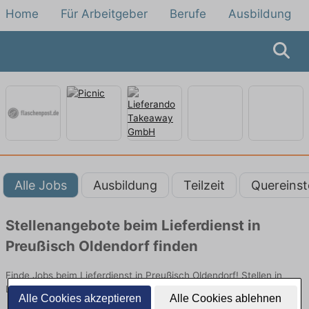
Home
Für Arbeitgeber
Berufe
Ausbildung
Alle Jobs
Ausbildung
Teilzeit
Quereinst
Stellenangebote beim Lieferdienst in
Preußisch Oldendorf finden
Finde Jobs beim Lieferdienst in Preußisch Oldendorf! Stellen in
Logistik. Jetzt bewerben!
Alle Cookies akzeptieren
Alle Cookies ablehnen