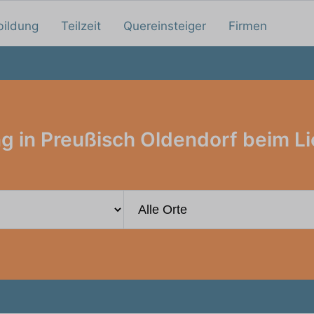
bildung
Teilzeit
Quereinsteiger
Firmen
g in Preußisch Oldendorf beim Li