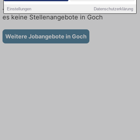
Jobs beim Lieferdienst in Goch: Aktuell gibt
Einstellungen
Datenschutzerklärung
es keine Stellenangebote in Goch
Weitere Jobangebote in Goch