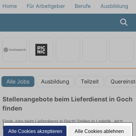
Home
Für Arbeitgeber
Berufe
Ausbildung
Alle Jobs
Ausbildung
Teilzeit
Quereinst
Stellenangebote beim Lieferdienst in Goch
finden
Finde Jobs beim Lieferdienst in Goch! Stellen in Logistik. Jetzt
bewerben!
Alle Cookies akzeptieren
Alle Cookies ablehnen