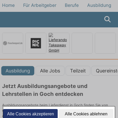
Home
Für Arbeitgeber
Berufe
Ausbildung
Ausbildung
Alle Jobs
Teilzeit
Quereinst
Jetzt Ausbildungsangebote und
Lehrstellen in Goch entdecken
Ausbildungsangebote beim Lieferdienst in Goch finden Sie von
namhaften Firmen. Entdecken Sie freie Optionen von Top-
Alle Cookies akzeptieren
Alle Cookies ablehnen
Arbeitgebern und bewerben Sie sich noch heute.