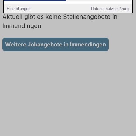
Jobs beim Lieferdienst in Immendingen:
Einstellungen
Datenschutzerklärung
Aktuell gibt es keine Stellenangebote in
Immendingen
Weitere Jobangebote in Immendingen