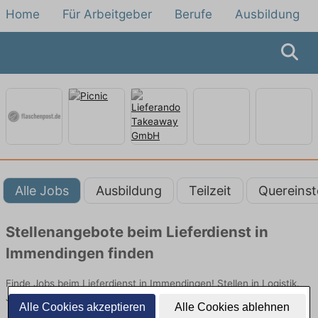
Home
Für Arbeitgeber
Berufe
Ausbildung
Alle Jobs
Ausbildung
Teilzeit
Quereinst
Stellenangebote beim Lieferdienst in
Immendingen finden
Finde Jobs beim Lieferdienst in Immendingen! Stellen in Logistik.
Jetzt bewerben!
Alle Cookies akzeptieren
Alle Cookies ablehnen