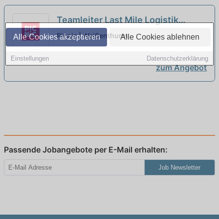
Teamleiter Last Mile Logistik
(m/w/d)
neu
Picnic | Weißenthurm
Alle Cookies akzeptieren
Alle Cookies ablehnen
Einstellungen
Datenschutzerklärung
zum Angebot
Passende Jobangebote per E-Mail erhalten:
Job Newsletter