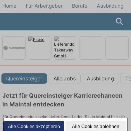
Home
Für Arbeitgeber
Berufe
Ausbildung
Quereinsteiger
Alle Jobs
Ausbildung
Te
Jetzt für Quereinsteiger Karrierechancen
in Maintal entdecken
Für Quereinsteiger beim Lieferdienst finden Sie in Maintal hier die
aktuellsten Angebote. Entdecken Sie freie Optionen von Top-
Alle Cookies akzeptieren
Alle Cookies ablehnen
Arbeitgebern und bewerben Sie sich noch heute.