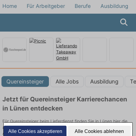
Home
Für Arbeitgeber
Berufe
Ausbildung
Quereinsteiger
Alle Jobs
Ausbildung
Te
Jetzt für Quereinsteiger Karrierechancen
in Lünen entdecken
Für Quereinsteiger beim Lieferdienst finden Sie in Lünen hier die
aktuellsten Angebote. Entdecken Sie freie Optionen von Top-
Alle Cookies akzeptieren
Alle Cookies ablehnen
Arbeitgebern und bewerben Sie sich noch heute.