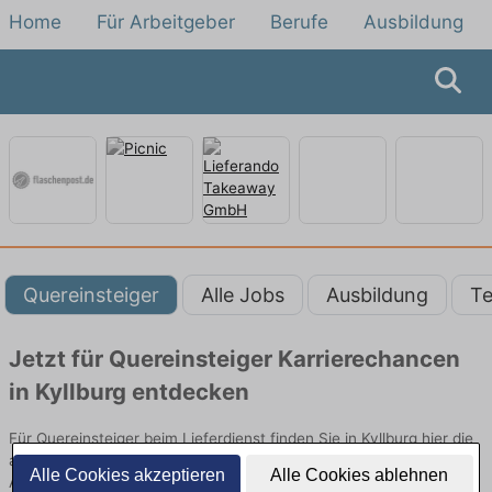
Home
Für Arbeitgeber
Berufe
Ausbildung
Quereinsteiger
Alle Jobs
Ausbildung
Te
Jetzt für Quereinsteiger Karrierechancen
in Kyllburg entdecken
Für Quereinsteiger beim Lieferdienst finden Sie in Kyllburg hier die
aktuellsten Angebote. Entdecken Sie freie Optionen von Top-
Alle Cookies akzeptieren
Alle Cookies ablehnen
Arbeitgebern und bewerben Sie sich noch heute.