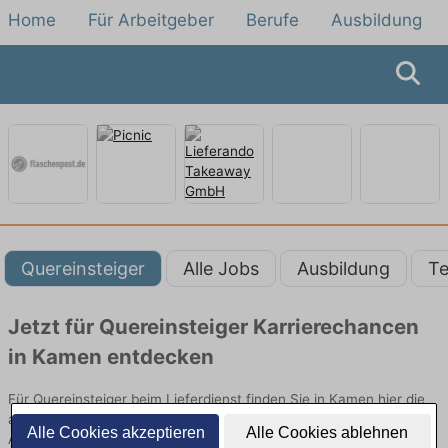
Home
Für Arbeitgeber
Berufe
Ausbildung
Quereinsteiger
Alle Jobs
Ausbildung
Te
Jetzt für Quereinsteiger Karrierechancen
in Kamen entdecken
Für Quereinsteiger beim Lieferdienst finden Sie in Kamen hier die
aktuellsten Angebote. Entdecken Sie freie Optionen von Top-
Alle Cookies akzeptieren
Alle Cookies ablehnen
Arbeitgebern und bewerben Sie sich noch heute.