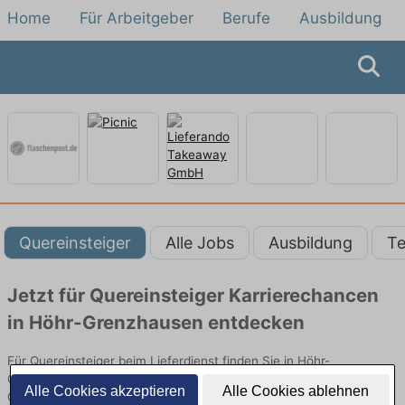
Home
Für Arbeitgeber
Berufe
Ausbildung
Quereinsteiger
Alle Jobs
Ausbildung
Te
Jetzt für Quereinsteiger Karrierechancen
in Höhr-Grenzhausen entdecken
Für Quereinsteiger beim Lieferdienst finden Sie in Höhr-
Grenzhausen hier die aktuellsten Angebote. Entdecken Sie freie
Alle Cookies akzeptieren
Alle Cookies ablehnen
Optionen von Top-Arbeitgebern und bewerben Sie sich noch