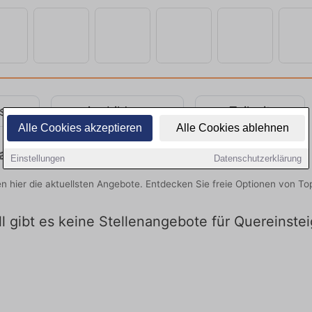
s
Ausbildung
Teilzeit
Alle Cookies akzeptieren
Alle Cookies ablehnen
hancen in Hilden entdecken
Einstellungen
Datenschutzerklärung
lden hier die aktuellsten Angebote. Entdecken Sie freie Optionen von 
l gibt es keine Stellenangebote für Quereinstei