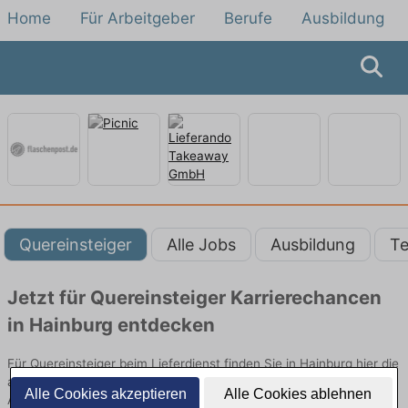
Home
Für Arbeitgeber
Berufe
Ausbildung
Quereinsteiger
Alle Jobs
Ausbildung
Te
Jetzt für Quereinsteiger Karrierechancen
in Hainburg entdecken
Für Quereinsteiger beim Lieferdienst finden Sie in Hainburg hier die
aktuellsten Angebote. Entdecken Sie freie Optionen von Top-
Alle Cookies akzeptieren
Alle Cookies ablehnen
Arbeitgebern und bewerben Sie sich noch heute.