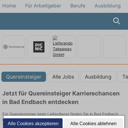
Home
Für Arbeitgeber
Berufe
Ausbildung
Quereinsteiger
Alle Jobs
Ausbildung
Te
Jetzt für Quereinsteiger Karrierechancen
in Bad Endbach entdecken
Für Quereinsteiger beim Lieferdienst finden Sie in Bad Endbach
hier die aktuellsten Angebote. Entdecken Sie freie Optionen von
Alle Cookies akzeptieren
Alle Cookies ablehnen
Top-Arbeitgebern und bewerben Sie sich noch heute.