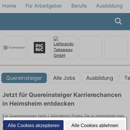
Home
Für Arbeitgeber
Berufe
Ausbildung
Quereinsteiger
Alle Jobs
Ausbildung
Te
Jetzt für Quereinsteiger Karrierechancen
in Heimsheim entdecken
Für Quereinsteiger beim Lieferdienst finden Sie in Heimsheim hier
die aktuellsten Angebote. Entdecken Sie freie Optionen von Top-
Alle Cookies akzeptieren
Alle Cookies ablehnen
Arbeitgebern und bewerben Sie sich noch heute.