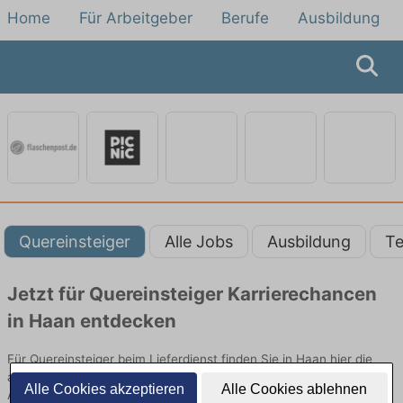
Home
Für Arbeitgeber
Berufe
Ausbildung
Quereinsteiger
Alle Jobs
Ausbildung
Te
Jetzt für Quereinsteiger Karrierechancen
in Haan entdecken
Für Quereinsteiger beim Lieferdienst finden Sie in Haan hier die
aktuellsten Angebote. Entdecken Sie freie Optionen von Top-
Alle Cookies akzeptieren
Alle Cookies ablehnen
Arbeitgebern und bewerben Sie sich noch heute.