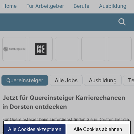
Home
Für Arbeitgeber
Berufe
Ausbildung
Quereinsteiger
Alle Jobs
Ausbildung
Te
Jetzt für Quereinsteiger Karrierechancen
in Dorsten entdecken
Für Quereinsteiger beim Lieferdienst finden Sie in Dorsten hier die
aktuellsten Angebote. Entdecken Sie freie Optionen von Top-
Alle Cookies akzeptieren
Alle Cookies ablehnen
Arbeitgebern und bewerben Sie sich noch heute.