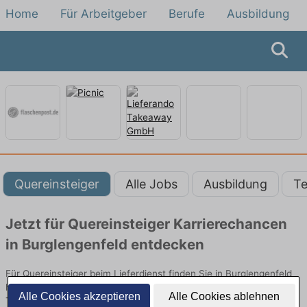
Home
Für Arbeitgeber
Berufe
Ausbildung
Quereinsteiger
Alle Jobs
Ausbildung
Te
Jetzt für Quereinsteiger Karrierechancen
in Burglengenfeld entdecken
Für Quereinsteiger beim Lieferdienst finden Sie in Burglengenfeld
hier die aktuellsten Angebote. Entdecken Sie freie Optionen von
Alle Cookies akzeptieren
Alle Cookies ablehnen
Top-Arbeitgebern und bewerben Sie sich noch heute.