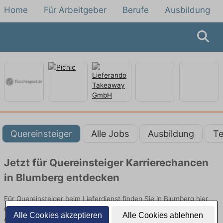
Home
Für Arbeitgeber
Berufe
Ausbildung
Quereinsteiger
Alle Jobs
Ausbildung
Te
Jetzt für Quereinsteiger Karrierechancen
in Blumberg entdecken
Für Quereinsteiger beim Lieferdienst finden Sie in Blumberg hier
die aktuellsten Angebote. Entdecken Sie freie Optionen von Top-
Alle Cookies akzeptieren
Alle Cookies ablehnen
Arbeitgebern und bewerben Sie sich noch heute.