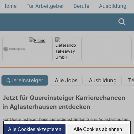
Home
Für Arbeitgeber
Berufe
Ausbildung
Quereinsteiger
Alle Jobs
Ausbildung
Te
Jetzt für Quereinsteiger Karrierechancen
in Aglasterhausen entdecken
Für Quereinsteiger beim Lieferdienst finden Sie in Aglasterhausen
hier die aktuellsten Angebote. Entdecken Sie freie Optionen von
Alle Cookies akzeptieren
Alle Cookies ablehnen
Top-Arbeitgebern und bewerben Sie sich noch heute.