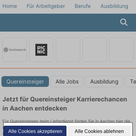
Home
Für Arbeitgeber
Berufe
Ausbildung
Quereinsteiger
Alle Jobs
Ausbildung
Te
Jetzt für Quereinsteiger Karrierechancen
in Aachen entdecken
Für Quereinsteiger beim Lieferdienst finden Sie in Aachen hier die
aktuellsten Angebote. Entdecken Sie freie Optionen von Top-
Alle Cookies akzeptieren
Alle Cookies ablehnen
Arbeitgebern und bewerben Sie sich noch heute.