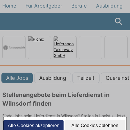
Home
Für Arbeitgeber
Berufe
Ausbildung
Alle Jobs
Ausbildung
Teilzeit
Quereinst
Stellenangebote beim Lieferdienst in
Wilnsdorf finden
Finde Jobs beim Lieferdienst in Wilnsdorf! Stellen in Logistik. Jetzt
bewerben!
Alle Cookies akzeptieren
Alle Cookies ablehnen