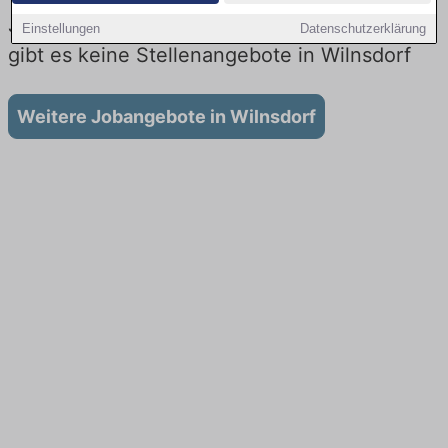
Jobs beim Lieferdienst in Wilnsdorf: Aktuell
Einstellungen
Datenschutzerklärung
gibt es keine Stellenangebote in Wilnsdorf
Weitere Jobangebote in Wilnsdorf