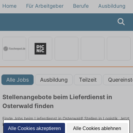
Home
Für Arbeitgeber
Berufe
Ausbildung
Alle Jobs
Ausbildung
Teilzeit
Quereinst
Stellenangebote beim Lieferdienst in
Osterwald finden
Finde Jobs beim Lieferdienst in Osterwald! Stellen in Logistik. Jetzt
bewerben!
Alle Cookies akzeptieren
Alle Cookies ablehnen