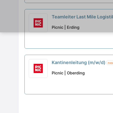
Teamleiter Last Mile Logist
Picnic | Erding
Kantinenleitung (m/w/d)
ne
Picnic | Oberding