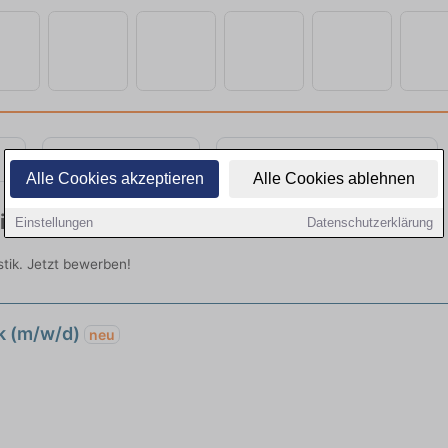
Teilzeit
Quereinsteiger
Alle Cookies akzeptieren
Alle Cookies ablehnen
 in Mendig finden
Einstellungen
Datenschutzerklärung
stik. Jetzt bewerben!
ik (m/w/d)
neu