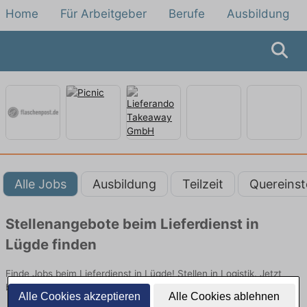
Home
Für Arbeitgeber
Berufe
Ausbildung
Alle Jobs
Ausbildung
Teilzeit
Quereinst
Stellenangebote beim Lieferdienst in
Lügde finden
Finde Jobs beim Lieferdienst in Lügde! Stellen in Logistik. Jetzt
bewerben!
Alle Cookies akzeptieren
Alle Cookies ablehnen