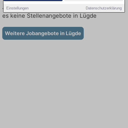
Jobs beim Lieferdienst in Lügde: Aktuell gibt
Einstellungen
Datenschutzerklärung
es keine Stellenangebote in Lügde
Weitere Jobangebote in Lügde