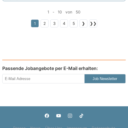
1 - 10 von 50
1
2
3
4
5
❯
❯❯
Passende Jobangebote per E-Mail erhalten:
Job Newsletter
Presse
News
Über Uns
Impressum
Datenschutz