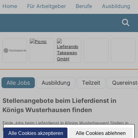
Home
Für Arbeitgeber
Berufe
Ausbildung
Alle Jobs
Ausbildung
Teilzeit
Quereinst
Stellenangebote beim Lieferdienst in
Königs Wusterhausen finden
Finde Jobs beim Lieferdienst in Königs Wusterhausen! Stellen in
Logistik. Jetzt bewerben!
Alle Cookies akzeptieren
Alle Cookies ablehnen