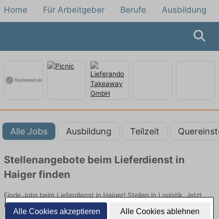
Home
Für Arbeitgeber
Berufe
Ausbildung
Alle Jobs
Ausbildung
Teilzeit
Quereinst
Stellenangebote beim Lieferdienst in
Haiger finden
Finde Jobs beim Lieferdienst in Haiger! Stellen in Logistik. Jetzt
bewerben!
Alle Cookies akzeptieren
Alle Cookies ablehnen