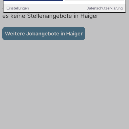
Jobs beim Lieferdienst in Haiger: Aktuell gibt
Einstellungen
Datenschutzerklärung
es keine Stellenangebote in Haiger
Weitere Jobangebote in Haiger