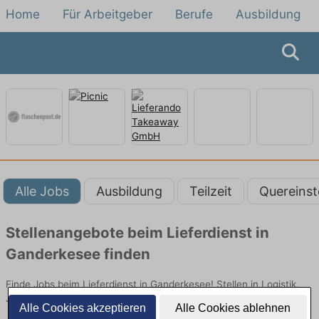
Home
Für Arbeitgeber
Berufe
Ausbildung
Alle Jobs
Ausbildung
Teilzeit
Quereinst
Stellenangebote beim Lieferdienst in
Ganderkesee finden
Finde Jobs beim Lieferdienst in Ganderkesee! Stellen in Logistik.
Jetzt bewerben!
Alle Cookies akzeptieren
Alle Cookies ablehnen