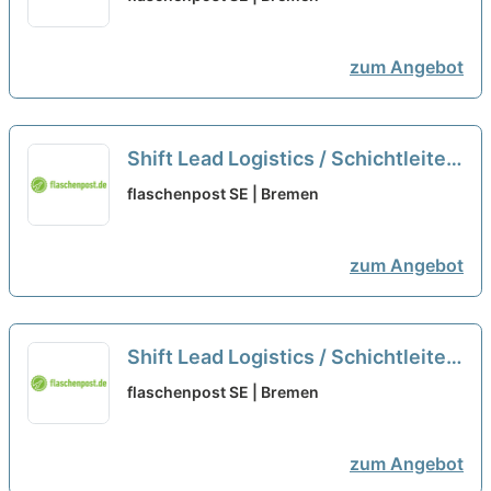
zum Angebot
Shift Lead Logistics / Schichtleiter
(m/w/d)
neu
flaschenpost SE | Bremen
zum Angebot
Shift Lead Logistics / Schichtleiter
(m/w/d)
neu
flaschenpost SE | Bremen
zum Angebot