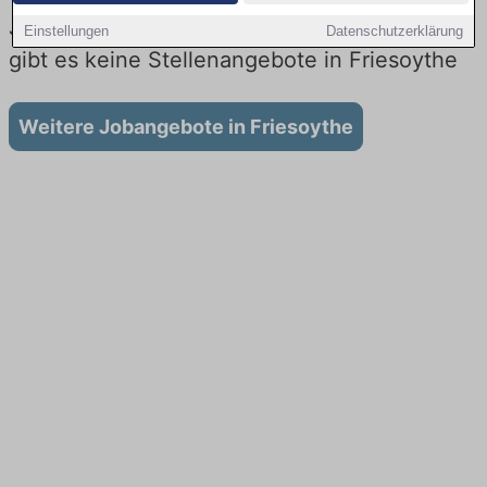
Jobs beim Lieferdienst in Friesoythe: Aktuell
Einstellungen
Datenschutzerklärung
gibt es keine Stellenangebote in Friesoythe
Weitere Jobangebote in Friesoythe