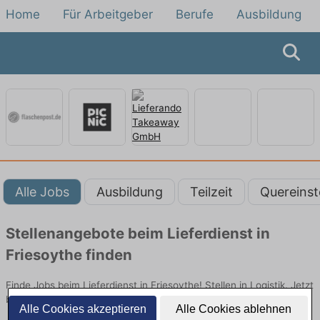
Home
Für Arbeitgeber
Berufe
Ausbildung
Alle Jobs
Ausbildung
Teilzeit
Quereinst
Stellenangebote beim Lieferdienst in
Friesoythe finden
Finde Jobs beim Lieferdienst in Friesoythe! Stellen in Logistik. Jetzt
bewerben!
Alle Cookies akzeptieren
Alle Cookies ablehnen