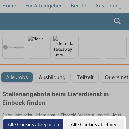
Home
Für Arbeitgeber
Berufe
Ausbildung
Alle Jobs
Ausbildung
Teilzeit
Quereinst
Stellenangebote beim Lieferdienst in
Einbeck finden
Finde Jobs beim Lieferdienst in Einbeck! Stellen in Logistik. Jetzt
bewerben!
Alle Cookies akzeptieren
Alle Cookies ablehnen