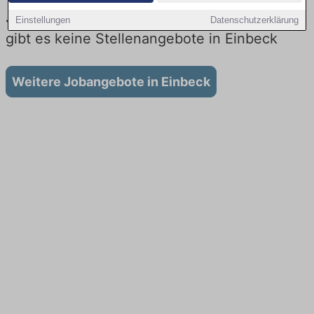
Jobs beim Lieferdienst in Einbeck: Aktuell
Einstellungen
Datenschutzerklärung
gibt es keine Stellenangebote in Einbeck
Weitere Jobangebote in Einbeck