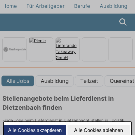
Home
Für Arbeitgeber
Berufe
Ausbildung
Alle Jobs
Ausbildung
Teilzeit
Quereinst
Stellenangebote beim Lieferdienst in
Dietzenbach finden
Finde Jobs beim Lieferdienst in Dietzenbach! Stellen in Logistik.
Jetzt bewerben!
Alle Cookies akzeptieren
Alle Cookies ablehnen