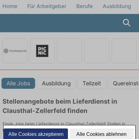
Home
Für Arbeitgeber
Berufe
Ausbildung
Alle Jobs
Ausbildung
Teilzeit
Quereinst
Stellenangebote beim Lieferdienst in
Clausthal-Zellerfeld finden
Finde Jobs beim Lieferdienst in Clausthal-Zellerfeld! Stellen in
Logistik. Jetzt bewerben!
Alle Cookies akzeptieren
Alle Cookies ablehnen