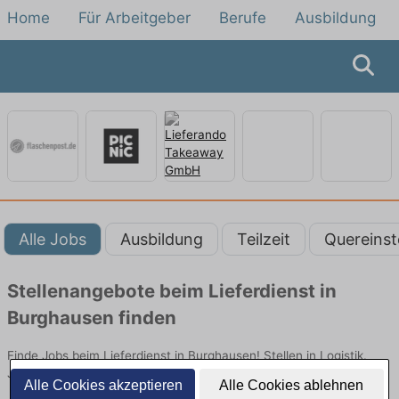
Home
Für Arbeitgeber
Berufe
Ausbildung
Alle Jobs
Ausbildung
Teilzeit
Quereinst
Stellenangebote beim Lieferdienst in
Burghausen finden
Finde Jobs beim Lieferdienst in Burghausen! Stellen in Logistik.
Jetzt bewerben!
Alle Cookies akzeptieren
Alle Cookies ablehnen