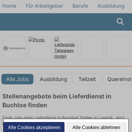
Home
Für Arbeitgeber
Berufe
Ausbildung
Alle Jobs
Ausbildung
Teilzeit
Quereinst
Stellenangebote beim Lieferdienst in
Buchloe finden
Finde Jobs beim Lieferdienst in Buchloe! Stellen in Logistik. Jetzt
bewerben!
Alle Cookies akzeptieren
Alle Cookies ablehnen