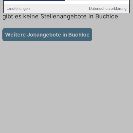
Jobs beim Lieferdienst in Buchloe: Aktuell
Einstellungen
Datenschutzerklärung
gibt es keine Stellenangebote in Buchloe
Weitere Jobangebote in Buchloe