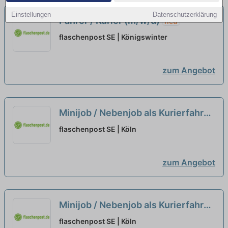
Einstellungen
Datenschutzerklärung
Fahrer / Kurier (m/w/d)
neu
flaschenpost SE | Königswinter
zum Angebot
Minijob / Nebenjob als Kurierfahrer
(m/w/d)
neu
flaschenpost SE | Köln
zum Angebot
Minijob / Nebenjob als Kurierfahrer
(m/w/d)
neu
flaschenpost SE | Köln