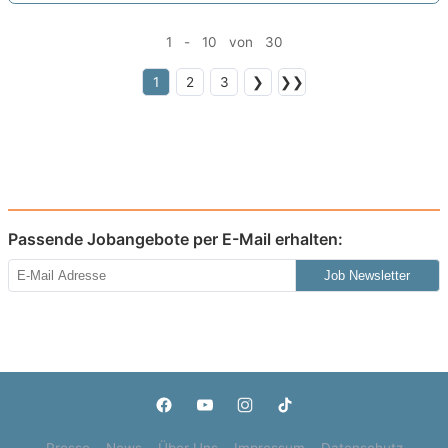
1 - 10 von 30
1
2
3
❯
❯❯
Passende Jobangebote per E-Mail erhalten:
Job Newsletter
Presse
News
Über Uns
Impressum
Datenschutz