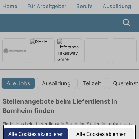
Home
Für Arbeitgeber
Berufe
Ausbildung
Alle Jobs
Ausbildung
Teilzeit
Quereinst
Stellenangebote beim Lieferdienst in
Bornheim finden
Finde Jobs beim Lieferdienst in Bornheim! Stellen in Logistik. Jetzt
bewerben!
Alle Cookies akzeptieren
Alle Cookies ablehnen