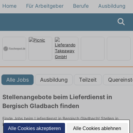
Home
Für Arbeitgeber
Berufe
Ausbildung
Alle Jobs
Ausbildung
Teilzeit
Quereinst
Stellenangebote beim Lieferdienst in
Bergisch Gladbach finden
Finde Jobs beim Lieferdienst in Bergisch Gladbach! Stellen in
Logistik. Jetzt bewerben!
Alle Cookies akzeptieren
Alle Cookies ablehnen