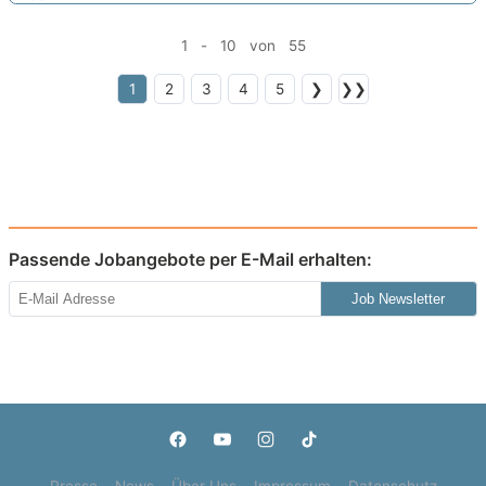
1 - 10 von 55
1
2
3
4
5
❯
❯❯
Passende Jobangebote per E-Mail erhalten:
Job Newsletter
Presse
News
Über Uns
Impressum
Datenschutz