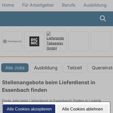
Home
Für Arbeitgeber
Berufe
Ausbildung
Alle Jobs
Ausbildung
Teilzeit
Quereinst
Stellenangebote beim Lieferdienst in
Essenbach finden
Finde Jobs beim Lieferdienst in Essenbach! Stellen in Logistik.
Jetzt bewerben!
Alle Cookies akzeptieren
Alle Cookies ablehnen