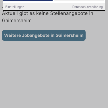
Jobs beim Lieferdienst in Gaimersheim:
Einstellungen
Datenschutzerklärung
Aktuell gibt es keine Stellenangebote in
Gaimersheim
Weitere Jobangebote in Gaimersheim