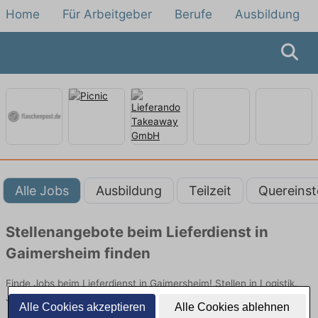
Home
Für Arbeitgeber
Berufe
Ausbildung
Alle Jobs
Ausbildung
Teilzeit
Quereinst
Stellenangebote beim Lieferdienst in
Gaimersheim finden
Finde Jobs beim Lieferdienst in Gaimersheim! Stellen in Logistik.
Jetzt bewerben!
Alle Cookies akzeptieren
Alle Cookies ablehnen