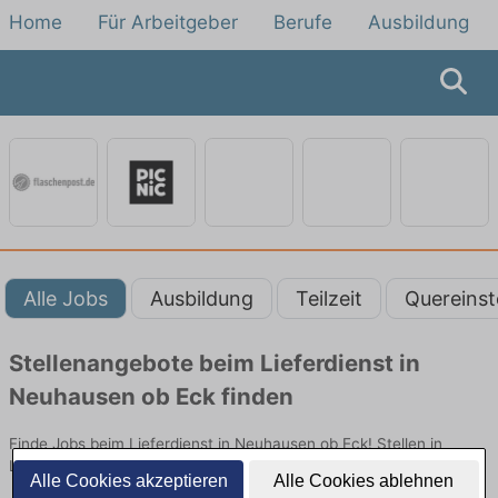
Home
Für Arbeitgeber
Berufe
Ausbildung
Alle Jobs
Ausbildung
Teilzeit
Quereinst
Stellenangebote beim Lieferdienst in
Neuhausen ob Eck finden
Finde Jobs beim Lieferdienst in Neuhausen ob Eck! Stellen in
Logistik. Jetzt bewerben!
Alle Cookies akzeptieren
Alle Cookies ablehnen