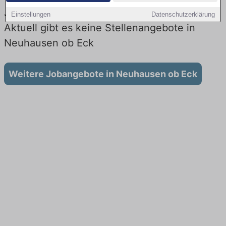
Jobs beim Lieferdienst in Neuhausen ob Eck:
Einstellungen
Datenschutzerklärung
Aktuell gibt es keine Stellenangebote in
Neuhausen ob Eck
Weitere Jobangebote in Neuhausen ob Eck