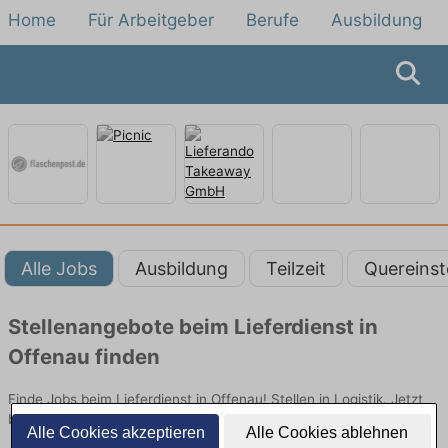
Home
Für Arbeitgeber
Berufe
Ausbildung
Alle Jobs
Ausbildung
Teilzeit
Quereinst
Stellenangebote beim Lieferdienst in
Offenau finden
Finde Jobs beim Lieferdienst in Offenau! Stellen in Logistik. Jetzt
bewerben!
Alle Cookies akzeptieren
Alle Cookies ablehnen