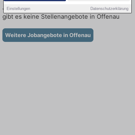
Jobs beim Lieferdienst in Offenau: Aktuell
Einstellungen
Datenschutzerklärung
gibt es keine Stellenangebote in Offenau
Weitere Jobangebote in Offenau