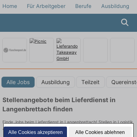
Home
Für Arbeitgeber
Berufe
Ausbildung
Alle Jobs
Ausbildung
Teilzeit
Quereinst
Stellenangebote beim Lieferdienst in
Langenbrettach finden
Finde Jobs beim Lieferdienst in Langenbrettach! Stellen in Logistik.
Jetzt bewerben!
Alle Cookies akzeptieren
Alle Cookies ablehnen