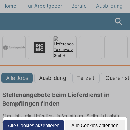
Home
Für Arbeitgeber
Berufe
Ausbildung
Alle Jobs
Ausbildung
Teilzeit
Quereinst
Stellenangebote beim Lieferdienst in
Bempflingen finden
Finde Jobs beim Lieferdienst in Bempflingen! Stellen in Logistik.
Jetzt bewerben!
Alle Cookies akzeptieren
Alle Cookies ablehnen