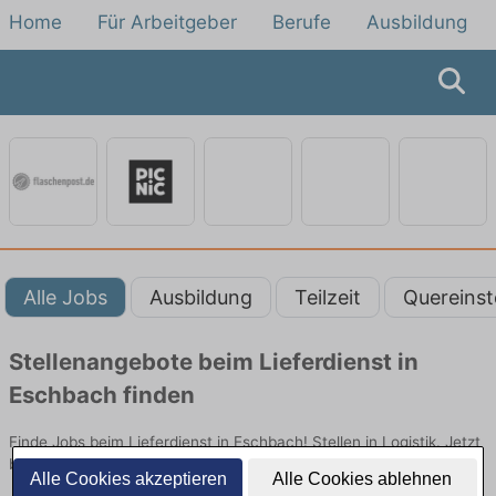
Home
Für Arbeitgeber
Berufe
Ausbildung
Alle Jobs
Ausbildung
Teilzeit
Quereinst
Stellenangebote beim Lieferdienst in
Eschbach finden
Finde Jobs beim Lieferdienst in Eschbach! Stellen in Logistik. Jetzt
bewerben!
Alle Cookies akzeptieren
Alle Cookies ablehnen