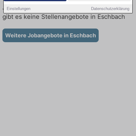
Jobs beim Lieferdienst in Eschbach: Aktuell
Einstellungen
Datenschutzerklärung
gibt es keine Stellenangebote in Eschbach
Weitere Jobangebote in Eschbach