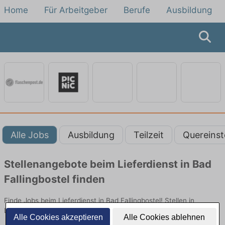
Home
Für Arbeitgeber
Berufe
Ausbildung
Alle Jobs
Ausbildung
Teilzeit
Quereinst
Stellenangebote beim Lieferdienst in Bad
Fallingbostel finden
Finde Jobs beim Lieferdienst in Bad Fallingbostel! Stellen in
Logistik. Jetzt bewerben!
Alle Cookies akzeptieren
Alle Cookies ablehnen