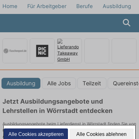
Home
Für Arbeitgeber
Berufe
Ausbildung
Ausbildung
Alle Jobs
Teilzeit
Quereinst
Jetzt Ausbildungsangebote und
Lehrstellen in Wörrstadt entdecken
Ausbildungsangebote beim Lieferdienst in Wörrstadt finden Sie von
namhaften Firmen. Entdecken Sie freie Optionen von Top-
Alle Cookies akzeptieren
Alle Cookies ablehnen
Arbeitgebern und bewerben Sie sich noch heute.